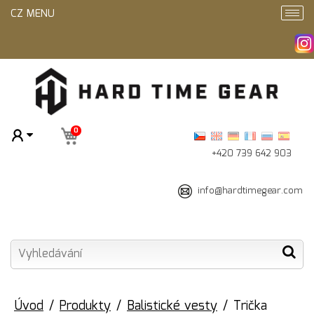
CZ MENU
0
+420 739 642 903
info@hardtimegear.com
Úvod
Produkty
Balistické vesty
Trička