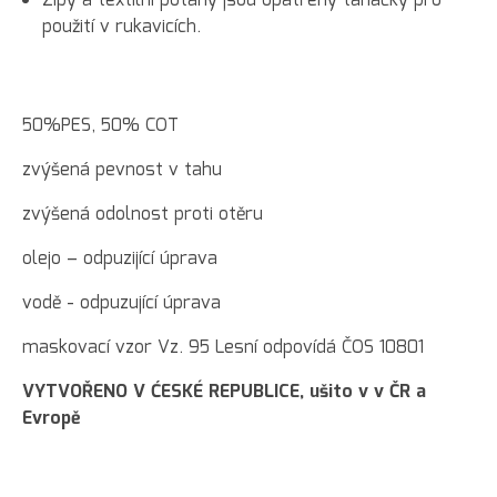
Zipy a textilní potahy jsou opatřeny taháčky pro
použití v rukavicích.
50%PES, 50% COT
zvýšená pevnost v tahu
zvýšená odolnost proti otěru
olejo – odpuzijící úprava
vodě - odpuzující úprava
maskovací vzor Vz. 95 Lesní odpovídá ČOS 10801
VYTVOŘENO V ĆESKÉ REPUBLICE, ušito v v ČR a
Evropě