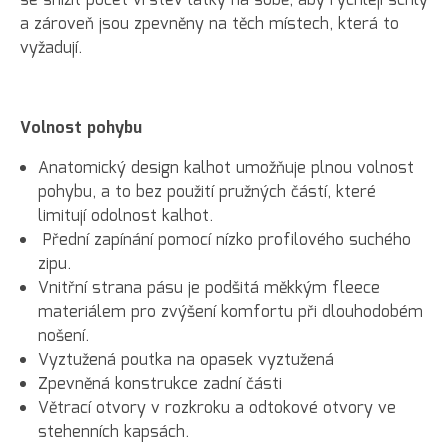
se snížit počet vrstev látky na sobě, aby rychleji schly
a zároveň jsou zpevněny na těch místech, která to
vyžadují.
Volnost pohybu
Anatomický design kalhot umožňuje plnou volnost
pohybu, a to bez použití pružných částí, které
limitují odolnost kalhot.
Přední zapínání pomocí nízko profilového suchého
zipu.
Vnitřní strana pásu je podšitá měkkým fleece
materiálem pro zvýšení komfortu při dlouhodobém
nošení.
Vyztužená poutka na opasek vyztužená
Zpevněná konstrukce zadní části
Větrací otvory v rozkroku a odtokové otvory ve
stehenních kapsách.