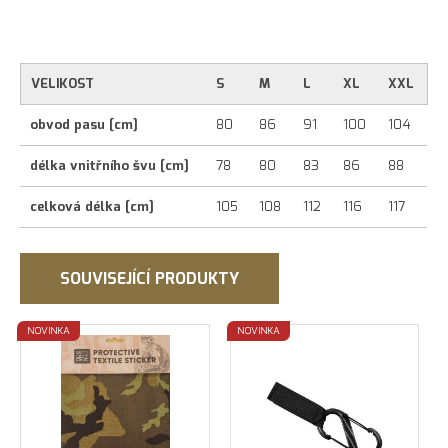
VELIKOST
S
M
L
XL
XXL
obvod pasu [cm]
80
86
91
100
104
délka vnitřního švu [cm]
78
80
83
86
88
celková délka [cm]
105
108
112
116
117
SOUVISEJÍCÍ PRODUKTY
NOVINKA
NOVINKA