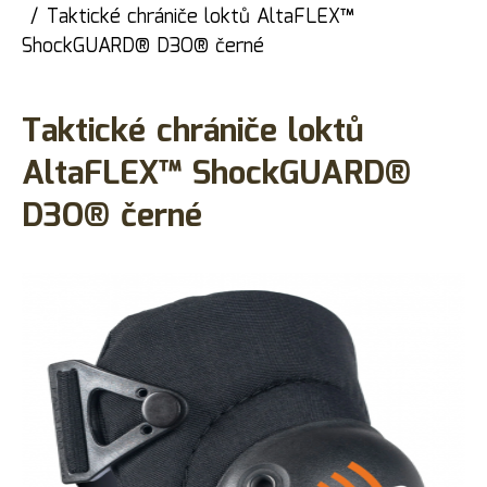
Taktické chrániče loktů AltaFLEX™
ShockGUARD® D3O® černé
Taktické chrániče loktů
AltaFLEX™ ShockGUARD®
D3O® černé