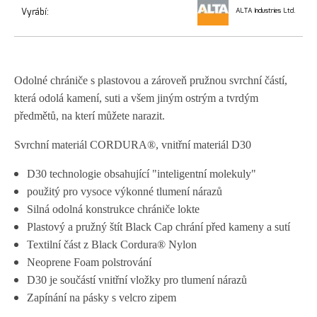
Vyrábí:
ALTA Industries Ltd.
Odolné chrániče s plastovou a zároveň pružnou svrchní částí,
která odolá kamení, suti a všem jiným ostrým a tvrdým
předmětů, na kterí můžete narazit.
Svrchní materiál CORDURA®, vnitřní materiál D30
D30 technologie obsahující "inteligentní molekuly"
použitý pro vysoce výkonné tlumení nárazů
Silná odolná konstrukce chrániče lokte
Plastový a pružný štít Black Cap chrání před kameny a sutí
Textilní část z Black Cordura® Nylon
Neoprene Foam polstrování
D30 je součástí vnitřní vložky pro tlumení nárazů
Zapínání na pásky s velcro zipem