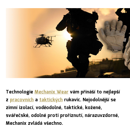
Technologie
Mechanix Wear
vám přináší to nejlepší
z
pracovních
a
taktických
rukavic. Nejodolnější se
zimní izolací, voděodolné, taktické, kožené,
svářečské, odolné proti proříznutí, nárazuvzdorné,
Mechanix zvládá všechno.