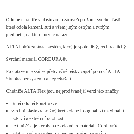
Odolné chrániče s plastovou a zároveň pružnou svrchní částí,
která odolá kamení, suti a všem jiným ostrým a tvrdým
předmětů, na kterí můžete narazit.
ALTALok® zapínací systém, který je spolehlivý, rychlý a tichý.
Svrchní materiál CORDURA®.
Po dotažení pásků se přebytečné pásky zajistí pomocí ALTA
Strapkeeper systému a nepřekážejí.
Chrániče ALTA Flex jsou nejprodávanější verzí této značky.
Silná odolná konstrukce
svrchní plastový pružný kryt kolene Long nabízí maximální
pokrytí a extrémní odolnost
textilní část je vyrobena z odolného materiálu Cordura®
polstrování je vyrobeno z neoprenového materiálu