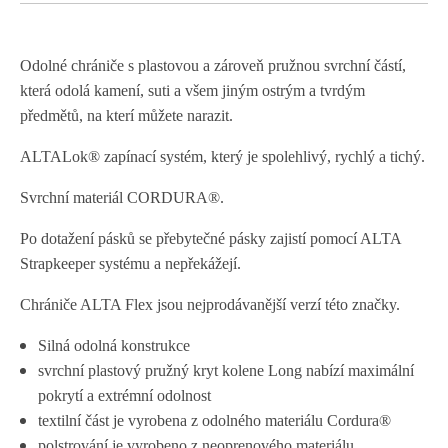
Odolné chrániče s plastovou a zároveň pružnou svrchní částí,
která odolá kamení, suti a všem jiným ostrým a tvrdým
předmětů, na kterí můžete narazit.
ALTALok® zapínací systém, který je spolehlivý, rychlý a tichý.
Svrchní materiál CORDURA®.
Po dotažení pásků se přebytečné pásky zajistí pomocí ALTA
Strapkeeper systému a nepřekážejí.
Chrániče ALTA Flex jsou nejprodávanější verzí této značky.
Silná odolná konstrukce
svrchní plastový pružný kryt kolene Long nabízí maximální
pokrytí a extrémní odolnost
textilní část je vyrobena z odolného materiálu Cordura®
polstrování je vyrobeno z neoprenového materiálu