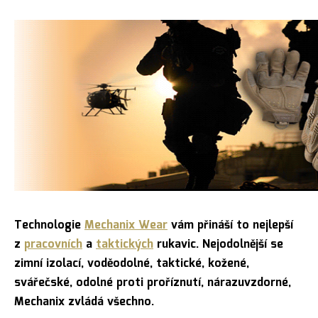
Technologie
Mechanix Wear
vám přináší to nejlepší
z
pracovních
a
taktických
rukavic. Nejodolnější se
zimní izolací, voděodolné, taktické, kožené,
svářečské, odolné proti proříznutí, nárazuvzdorné,
Mechanix zvládá všechno.