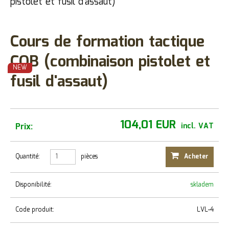
pistolet et fusil d'assaut)
Cours de formation tactique
CQB (combinaison pistolet et
NEW
fusil d'assaut)
104,01 EUR
Prix:
incl. VAT
Quantité:
pièces
Acheter
Disponibilité:
skladem
Code produit:
LVL-4